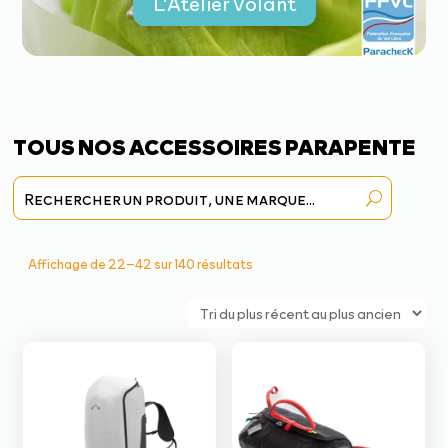
L'Atelier Volant
TOUS NOS ACCESSOIRES PARAPENTE
Trié
Affichage de 22–42 sur 140 résultats
du
plus
récent
au
plus
ancien