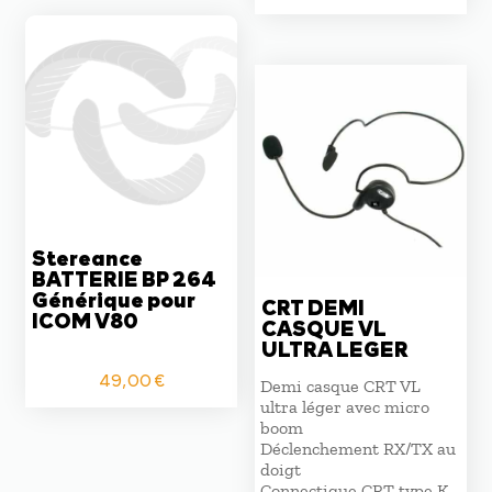
prix
prix
initial
actuel
était :
est :
204,00 €.
110,00 €
Stereance
BATTERIE BP 264
Générique pour
CRT DEMI
ICOM V80
CASQUE VL
ULTRA LEGER
49,00
€
Demi casque CRT VL
ultra léger avec micro
boom
Déclenchement RX/TX au
doigt
Connectique CRT type K