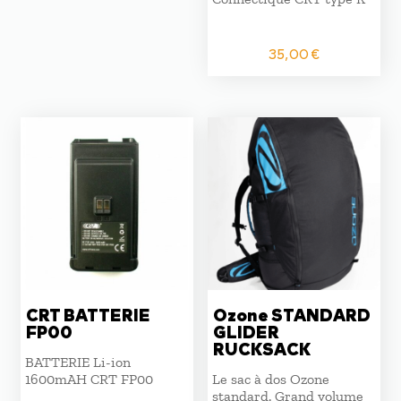
35,00
€
CRT BATTERIE
Ozone STANDARD
FP00
GLIDER
RUCKSACK
BATTERIE Li-ion
1600mAH CRT FP00
Le sac à dos Ozone
standard. Grand volume