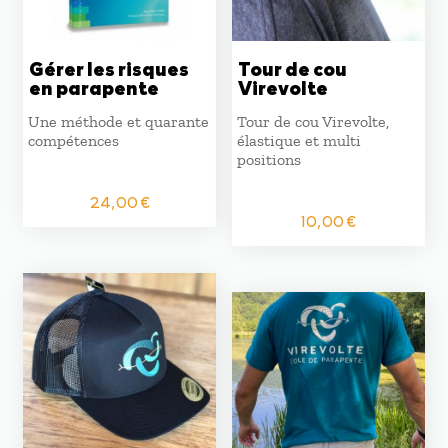
Gérer les risques
Tour de cou
en parapente
Virevolte
Une méthode et quarante
Tour de cou Virevolte,
compétences
élastique et multi
positions
24,00
€
10,00
€