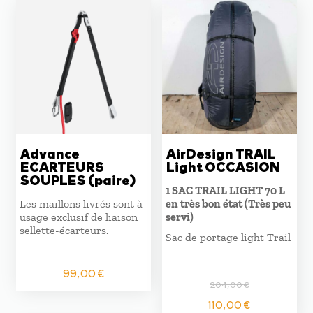
Advance
AirDesign TRAIL
ECARTEURS
Light OCCASION
SOUPLES (paire)
1 SAC TRAIL LIGHT 70 L
Les maillons livrés sont à
en très bon état (Très peu
usage exclusif de liaison
servi)
sellette-écarteurs.
Sac de portage light Trail
99,00
€
204,00
€
Le
Le
110,00
€