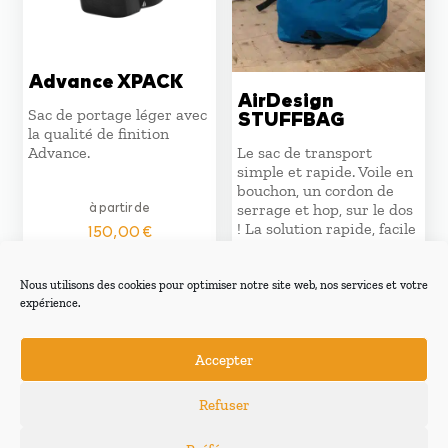
Advance XPACK
AirDesign
Sac de portage léger avec
STUFFBAG
la qualité de finition
Advance.
Le sac de transport
simple et rapide. Voile en
bouchon, un cordon de
à partir de
serrage et hop, sur le dos
! La solution rapide, facile
150,00
€
et abordable pour
multiplier les runs en
prenant soin de son aile.
Nous utilisons des cookies pour optimiser notre site web, nos services et votre
expérience.
84,00
€
Accepter
Le
Le
75,00
€
prix
prix
Refuser
initial
actuel
était :
est :