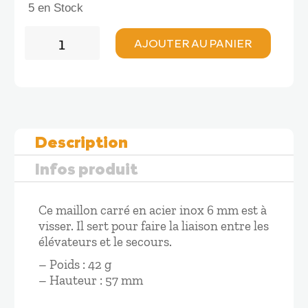
5 en Stock
quantité
AJOUTER AU PANIER
de
Supair
MAILLON
Rapide
Carré
6
Description
mm
OCCASION
Infos produit
Ce maillon carré en acier inox 6 mm est à
visser. Il sert pour faire la liaison entre les
élévateurs et le secours.
– Poids : 42 g
– Hauteur : 57 mm