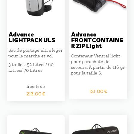
Advance
Advance
LIGHTPACK ULS
FRONTCONTAINE
R ZIP Light
Sac de portage ultra léger
pour le marche et vol
Conteneur Ventral light
pour parachute de
3 tailles: 52 Litres/ 60
secours. À partir de 116 gr
Litres/ 70 Litres
pour la taille S.
à partir de
121,00
€
213,00
€