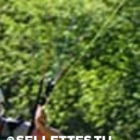
a
L
BAPTÊMES
L
STAGES
BONS CADEAUX
L
BOUTIQUE
L
BLOG
L
CONTACT
0

SELLETTES TU