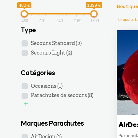
Boutiqu
480 €
1399 €
5 résultat
480
710
940
1169
1399
Type
Secours Standard
(2)
Secours Light
(2)
Catégories
Occasions
(1)
Parachutes de secours
(8)
Marques Parachutes
AirDe
Parachute
AirDesign
(1)