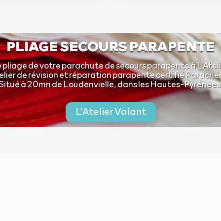
PLIAGE SECOURS PARAPENTE
e pliage de votre parachute de secours parapente à L'Ateli
elier de révision et réparation parapente certifié Parache
Situé à 20mn de Loudenvielle, dans les Hautes-Pyrénées
L'Atelier Volant