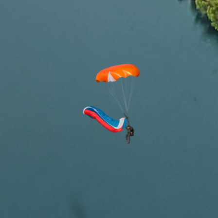
0



UE
BLOG
CONTACT
OCCASIONS
VÊTEMENTS
SACS & RANGEMENT