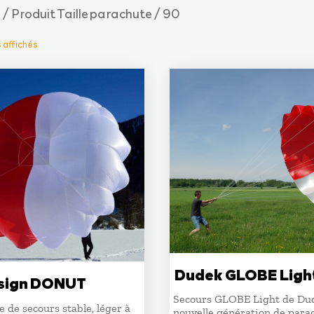
/ Produit Taille parachute / 90
e
s affichés
Dudek GLOBE Ligh
sign DONUT
Secours GLOBE Light de Du
 de secours stable, léger à
nouvelle génération de para