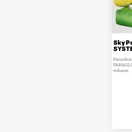
Sky P
SYST
Parachut
PARAGLIDE
volume.