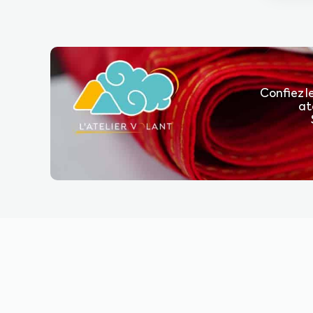
Confiez l
at