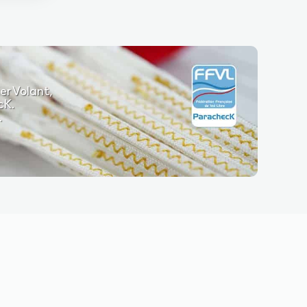
er Volant,
cK.
.