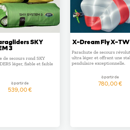
aragliders SKY
X-Dream Fly X-T
EM 3
Parachute de secours révolut
ultra léger et offrant une sta
e de secours rond SKY
pendulaire exceptionnelle.
RS léger, fiable et faible
à partir de
780,00
€
à partir de
539,00
€