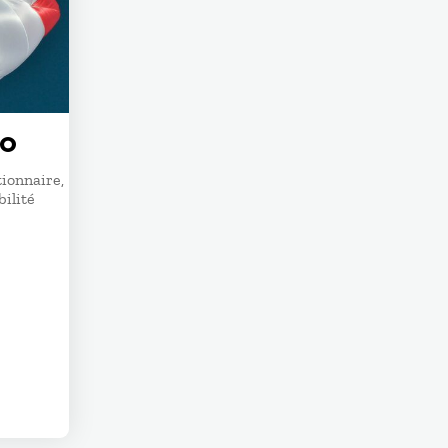
WO
ionnaire,
bilité