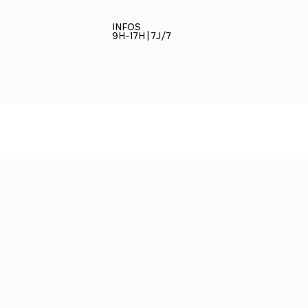
INFOS
9H-17H | 7J/7
Restez informé
ÉCOLE
BAPTÊMES
Inscrivez-vous à notre
3
PARAPENTE
newletter et soyez au
STAGES
courant des nouveautés
3
PARAPENTE
de Virevolte : nouveaux
stages, promo,
matériel...
PLANNING DES