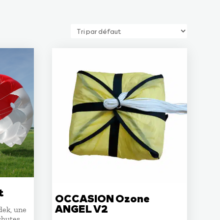
t
OCCASION Ozone
ANGEL V2
dek, une
chutes.