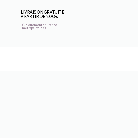
LIVRAISON GRATUITE
À PARTIR DE 200€
(uniquement en France
métropolitaine)
BOUTIQUE
3
VOILES
3
SELLETTES
PARACHUTES DE
3
SECOURS
CASQUES
ALTI VARIO GPS