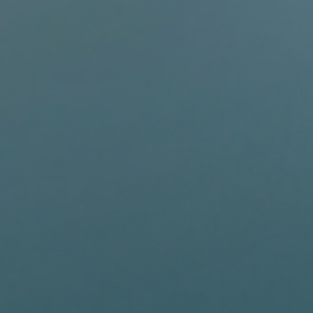
BAPTÊMES
STAGES
BONS CADEAUX
BOUTIQ
UES
RADIOS
ALTI VARIO GPS
ACCESSOIRES