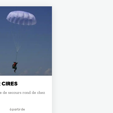
k CIRES
e de secours rond de chez
à partir de