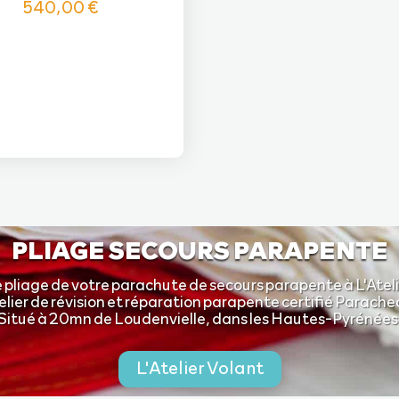
540,00
€
PLIAGE SECOURS PARAPENTE
e pliage de votre parachute de secours parapente à L'Ateli
elier de révision et réparation parapente certifié Parache
Situé à 20mn de Loudenvielle, dans les Hautes-Pyrénées
L'Atelier Volant