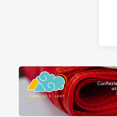
Confiez l
at