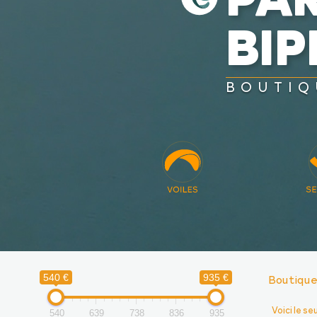
BI
BOUTIQ
Boutiqu
540 €
935 €
Voici le se
540
639
738
836
935