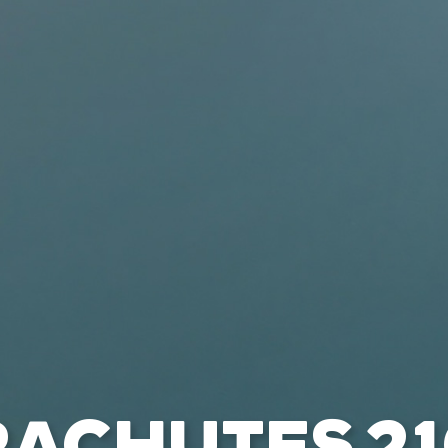
BAPTÊMES
STAGES
BONS CADEAUX
BOUTIQ
UES
RADIOS
ALTI VARIO GPS
ACCESSOIRES
ACHUTES 21