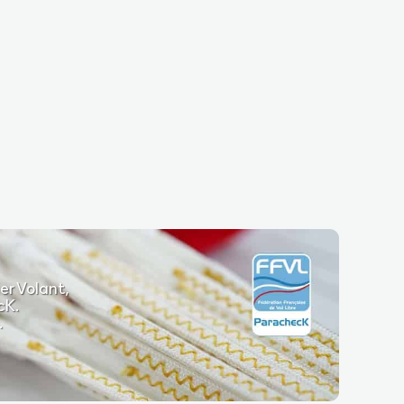
er Volant,
cK.
.