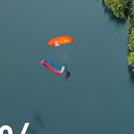
0



UE
BLOG
CONTACT
OCCASIONS
VÊTEMENTS
SACS & RANGEMENT
0 /