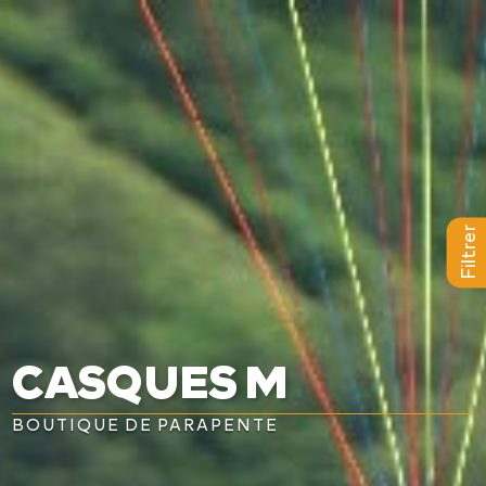
a
L
BAPTÊMES
L
STAGES
BONS CADEAUX
Filtrer
L
BOUTIQUE
L
BLOG
CASQUES M
L
CONTACT
BOUTIQUE DE PARAPENTE
0
