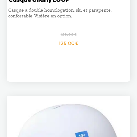
Casque a double homologation, ski et parapente,
confortable. Visière en option.
139,00
€
Le
Le
125,00
€
prix
prix
initial
actuel
était :
est :
139,00 €.
125,00 €.