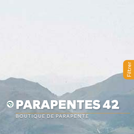
a
L
BAPTÊMES
L
STAGES
BONS CADEAUX
Filtrer
L
BOUTIQUE
L
BLOG
PARAPENTES 42
L
CONTACT
BOUTIQUE DE PARAPENTE
0
