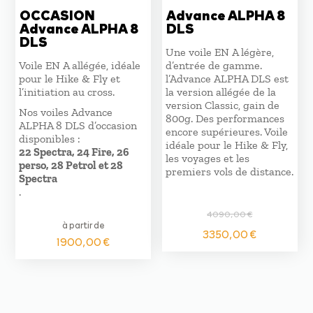
OCCASION
Advance ALPHA 8
Advance ALPHA 8
DLS
DLS
Une voile EN A légère,
Voile EN A allégée, idéale
d’entrée de gamme.
pour le Hike & Fly et
l’Advance ALPHA DLS est
l’initiation au cross.
la version allégée de la
version Classic, gain de
Nos voiles Advance
800g. Des performances
ALPHA 8 DLS d’occasion
encore supérieures. Voile
disponibles :
idéale pour le Hike & Fly,
22 Spectra, 24 Fire, 26
les voyages et les
perso, 28 Petrol et 28
premiers vols de distance.
Spectra
.
4090,00
€
à partir de
Le
Le
3350,00
€
1900,00
€
prix
prix
initial
actuel
était :
est :
4090,00 €.
3350,0