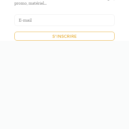
promo, matériel...
S'INSCRIRE
ÉCOLE
3
BAPTÊMES PARAPENTE
3
STAGES PARAPENTE
PLANNING DES STAGES
BONS CADEAUX
BOUTIQUE