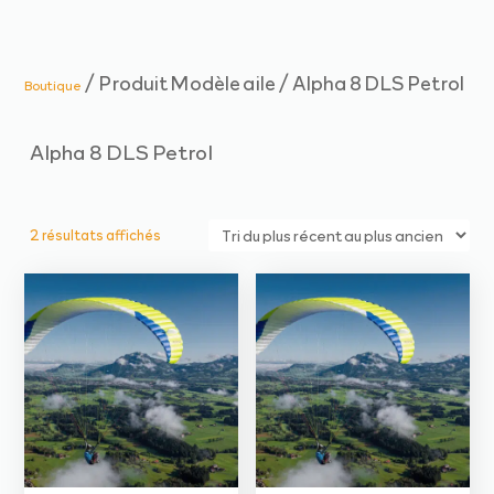
/ Produit Modèle aile / Alpha 8 DLS Petrol
Boutique
Alpha 8 DLS Petrol
Trié
2 résultats affichés
du
plus
récent
au
plus
ancien