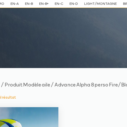
MO
EN-A
EN-B
EN-B+
EN-C
EN-D
LIGHT/MONTAGNE
BI
/ Produit Modèle aile / Advance Alpha 8 perso Fire/
e
ul résultat