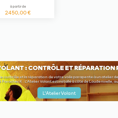
à partir de
2450,00
€
 VOLANT : CONTRÔLE ET RÉPARATION
le contrôle et la réparation de votre voile parapente à un atelier de
é ParachecK : L'Atelier Volant est installé à côté de Loudenvielle, 
L'Atelier Volant