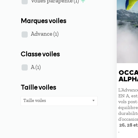
Voiles parapente
(1)
Marques voiles
Advance
(1)
Classe voiles
A
(1)
OCCA
ALPHA
Taille voiles
L’Advance
EN A, est
Taille voiles
vols post
équilibr
durabilit
d’occasio
26, 28 et
.