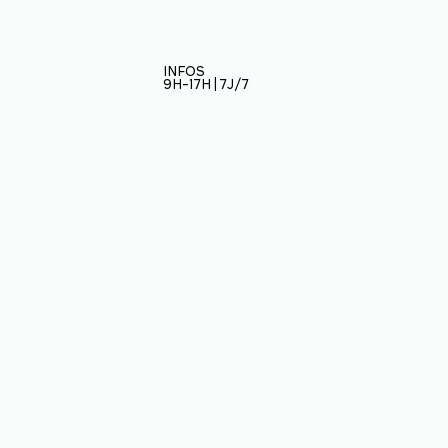
INFOS
9H-17H | 7J/7
Restez informé
ÉCOLE
BAPTÊMES
Inscrivez-vous à notre
3
PARAPENTE
newletter et soyez au
STAGES
courant des nouveautés
3
PARAPENTE
de Virevolte : nouveaux
stages, promo,
matériel...