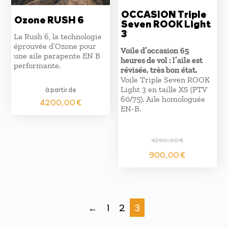
OCCASION Triple
Ozone RUSH 6
Seven ROOK Light
3
La Rush 6, la technologie
éprouvée d’Ozone pour
Voile d’occasion 65
une aile parapente EN B
heures de vol : l’aile est
performante.
révisée, très bon état.
Voile Triple Seven ROOK
Light 3 en taille XS (PTV
à partir de
60/75). Aile homologuée
4200,00
€
EN-B.
4290,00
€
Le
Le
900,00
€
prix
prix
initial
actuel
était :
est :
4290,00 €.
900,00
←
1
2
3