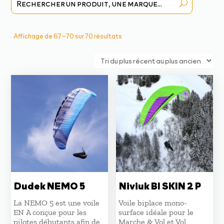
Trié
Affichage de 67–70 sur 70 résultats
du
plus
récent
au
plus
ancien
Dudek NEMO 5
Niviuk BI SKIN 2 P
La NEMO 5 est une voile
Voile biplace mono-
EN A conçue pour les
surface idéale pour le
pilotes débutants afin de
Marche & Vol et Vol