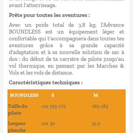
avant l'atterrissage.
Prête pour toutes les aventures :
Avec un poids total de 3,8 kg, l'Advance
BOUNDLESS est un équipement léger et
confortable qui t'accompagnera dans toutes tes
aventures grâce à sa grande capacité
d'adaptation et à sa nouvelle solution de sac à
dos : du début de ta carrière de pilote jusqu'au
vol thermique, en passant par les Marches &
Vols et les vols de distance.
Caractéristiques techniques :
BOUNDLESS
S
M
BOUNDLESS
S
M
Taille du
cm
155-172
165-183
pilote
Largeur
cm
30
31.2
planche