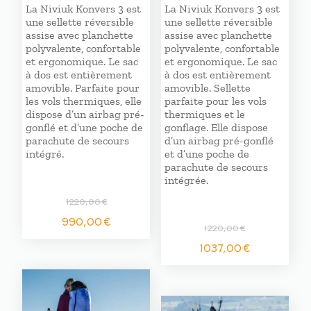
La Niviuk Konvers 3 est
La Niviuk Konvers 3 est
une sellette réversible
une sellette réversible
assise avec planchette
assise avec planchette
polyvalente, confortable
polyvalente, confortable
et ergonomique. Le sac
et ergonomique. Le sac
à dos est entièrement
à dos est entièrement
amovible. Parfaite pour
amovible. Sellette
les vols thermiques, elle
parfaite pour les vols
dispose d’un airbag pré-
thermiques et le
gonflé et d’une poche de
gonflage. Elle dispose
parachute de secours
d’un airbag pré-gonflé
intégré.
et d’une poche de
parachute de secours
intégrée.
1220,00
€
Le
Le
990,00
€
1220,00
€
prix
prix
Le
Le
initial
actuel
1037,00
€
prix
prix
était :
est :
initial
actuel
1220,00 €.
990,00 €.
était :
est :
1220,00 €.
1037,00 