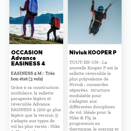
OCCASION
Niviuk KOOPER P
Advance
TOUT-EN-UN : La
EASINESS 4
nouvelle Kooper P est la
EASINESS 4 M : Très
sellette réversible la
bon état (3 vols)
plus polyvalente de
Niviuk : cuissardes
Grâce à sa construction
séparées, structure
modulaire, la sellette
modulable pour
parapente légère et
s’adapter aux
réversible Advance
différentes disciplines
EASINESS 4 (200 gr plus
de vol. Idéale pour le
légère que la version 3)
Hike & Fly, la
s’adapte aux types de
progression en
vol les plus variés : Hike
thermique, le soaring et