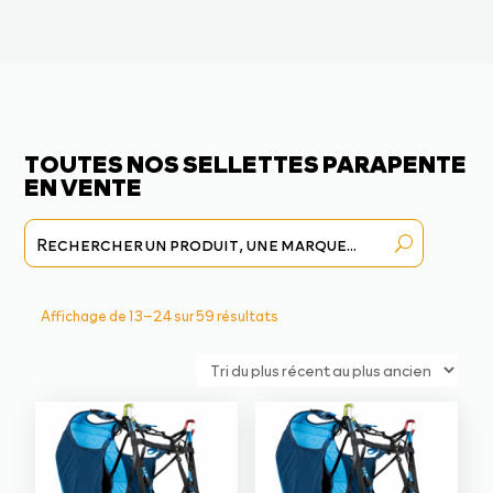
TOUTES NOS SELLETTES PARAPENTE
EN VENTE
Trié
Affichage de 13–24 sur 59 résultats
du
plus
récent
au
plus
ancien