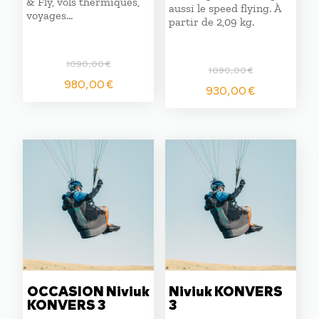
& Fly, vols thermiques,
aussi le speed flying. À
voyages…
partir de 2,09 kg.
1090,00
€
1090,00
€
Le
Le
980,00
€
Le
Le
930,00
€
prix
prix
prix
prix
initial
actuel
initial
actuel
était :
est :
était :
est :
1090,00 €.
980,00 €.
1090,00 €.
930,00 
OCCASION Niviuk
Niviuk KONVERS
KONVERS 3
3