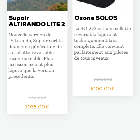
Supair
Ozone SOLOS
ALTIRANDO LITE 2
La SOLOS est une sellette
réversible légère et
Nouvelle version de
techniquement très
l’Altirando, Supair sort la
complète. Elle convient
deuxième génération de
parfaitement aux pilotes
sa sellette réversible
de tous niveaux.
incontournable. Plus
accessoirisée et plus
légère que la version
précédente.
1180,00
€
Le
Le
1000,00
€
prix
prix
1150,00
€
initial
actuel
Le
Le
1035,00
€
était :
est :
prix
prix
1180,00 €.
1000,0
initial
actuel
était :
est :
1150,00 €.
1035,00 €.