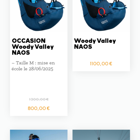
OCCASION
Woody Valley
Woody Valley
NAOS
NAOS
– Taille M : mise en
1100,00
€
école le 28/06/2025
1300,00
€
Le
Le
800,00
€
prix
prix
initial
actuel
était :
est :
1300,00 €.
800,00 €.