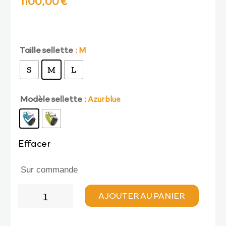
1100,00
€
prix
prix
initial
actuel
Taille sellette
: M
S
M
L
était :
est :
Modèle sellette
: Azur blue
1240,00 €.
1100,00 €.
Effacer
Sur commande
quantité
AJOUTER AU PANIER
de
Advance
BOUNDLESS