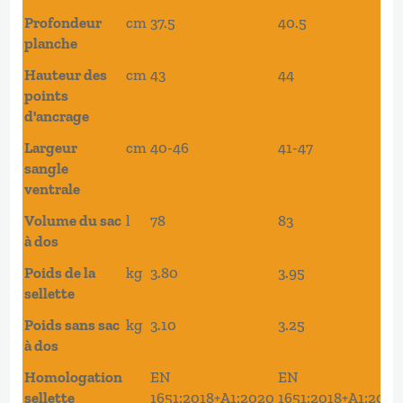
Profondeur
cm
37.5
40.5
planche
Hauteur des
cm
43
44
points
d'ancrage
Largeur
cm
40-46
41-47
sangle
ventrale
Volume du sac
l
78
83
à dos
Poids de la
kg
3.80
3.95
sellette
Poids sans sac
kg
3.10
3.25
à dos
Homologation
EN
EN
sellette
1651:2018+A1:2020
1651:2018+A1:2020