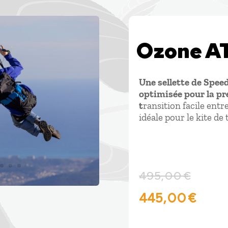
Ozone A
Une sellette de Spee
optimisée pour la pré
t
ransition facile entre
idéale pour le kite de
495,00
€
Le
Le
445,00
€
prix
prix