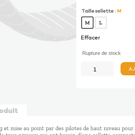
Taille sellette
initial
actu
: M
M
L
était :
est :
Effacer
495,00 €.
445,
Rupture de stock
quantité
AJ
de
Ozone
ATAK
2
roduit
ng et mise au point par des pilotes de haut niveau pour