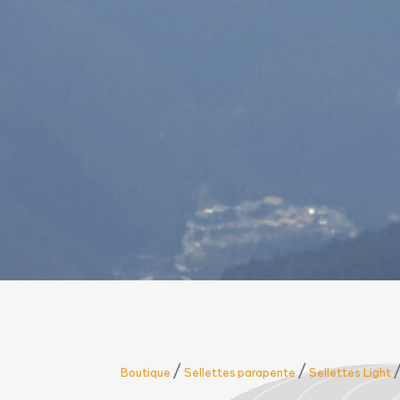
/
/
Boutique
Sellettes parapente
Sellettes Light