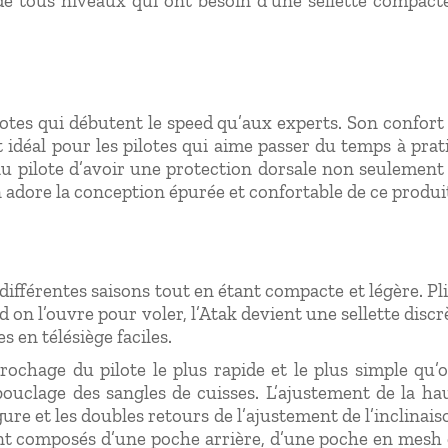
s de tous niveaux qui ont besoin d’une sellette compac
ilotes qui débutent le speed qu’aux experts. Son confort
 idéal pour les pilotes qui aime passer du temps à prat
u pilote d’avoir une protection dorsale non seulement 
n adore la conception épurée et confortable de ce produit
différentes saisons tout en étant compacte et légère. Pl
d on l’ouvre pour voler, l’Atak devient une sellette dis
 en télésiège faciles.
ochage du pilote le plus rapide et le plus simple qu’o
ouclage des sangles de cuisses. L’ajustement de la ha
gure et les doubles retours de l’ajustement de l’inclinai
nt composés d’une poche arrière, d’une poche en mesh e