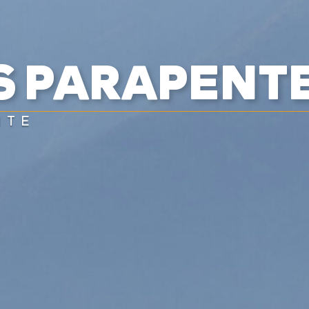
BAPTÊMES
STAGES
BONS CADEAUX
BOUTIQ
S PARAPENT
UES
RADIOS
ALTI VARIO GPS
ACCESSOIRES
NTE