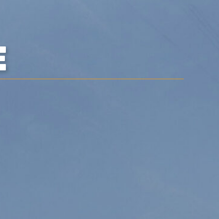
0



UE
BLOG
CONTACT
E
OCCASIONS
VÊTEMENTS
SACS & RANGEMENT