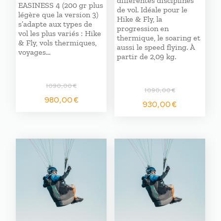
différentes disciplines
EASINESS 4 (200 gr plus
de vol. Idéale pour le
légère que la version 3)
Hike & Fly, la
s’adapte aux types de
progression en
vol les plus variés : Hike
thermique, le soaring et
& Fly, vols thermiques,
aussi le speed flying. À
voyages…
partir de 2,09 kg.
1090,00
€
1090,00
€
Le
Le
980,00
€
Le
Le
930,00
€
prix
prix
prix
prix
initial
actuel
initial
actuel
était :
est :
était :
est :
1090,00 €.
980,00 €.
1090,00 €.
930,00 