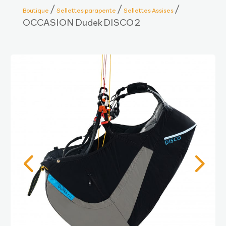
/
/
/
Boutique
Sellettes parapente
Sellettes Assises
OCCASION Dudek DISCO 2