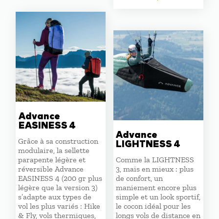
prix
prix
était :
est :
initial
actuel
1220,00 €.
990,00 €.
était :
est :
1220,00 €.
1037,00 
Advance
EASINESS 4
Advance
Grâce à sa construction
LIGHTNESS 4
modulaire, la sellette
parapente légère et
Comme la LIGHTNESS
réversible Advance
3, mais en mieux : plus
EASINESS 4 (200 gr plus
de confort, un
légère que la version 3)
maniement encore plus
s’adapte aux types de
simple et un look sportif,
vol les plus variés : Hike
le cocon idéal pour les
& Fly, vols thermiques,
longs vols de distance en