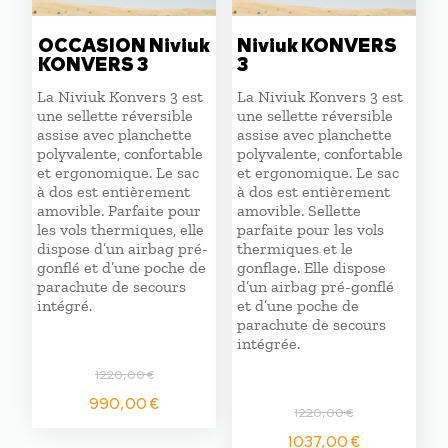
OCCASION Niviuk
Niviuk KONVERS
KONVERS 3
3
La Niviuk Konvers 3 est
La Niviuk Konvers 3 est
une sellette réversible
une sellette réversible
assise avec planchette
assise avec planchette
polyvalente, confortable
polyvalente, confortable
et ergonomique. Le sac
et ergonomique. Le sac
à dos est entièrement
à dos est entièrement
amovible. Parfaite pour
amovible. Sellette
les vols thermiques, elle
parfaite pour les vols
dispose d’un airbag pré-
thermiques et le
gonflé et d’une poche de
gonflage. Elle dispose
parachute de secours
d’un airbag pré-gonflé
intégré.
et d’une poche de
parachute de secours
intégrée.
1220,00
€
Le
Le
990,00
€
1220,00
€
prix
prix
Le
Le
initial
actuel
1037,00
€