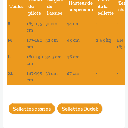
Hauteur de
Test
Tailles
du
de
de la
suspension
cha
pilote
l'assise
sellette
S
165-175
31 cm
44 cm
-
-
cm
M
173-182
32 cm
45 cm
2.65 kg
EN
cm
1651
L
180-190
32.5 cm
46 cm
-
-
cm
XL
187-195
33 cm
47 cm
-
-
cm
Sellettes assises
Sellettes Dudek