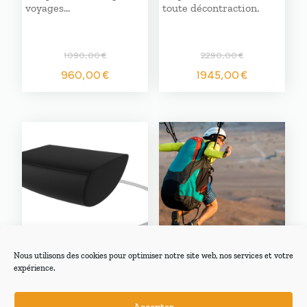
voyages…
toute décontraction.
1090,00
€
2290,00
€
Le
Le
Le
Le
960,00
€
1945,00
€
prix
prix
prix
prix
initial
actuel
initial
actuel
était :
est :
était :
est :
1090,00 €.
960,00 €.
2290,00 €.
1945,00
Nous utilisons des cookies pour optimiser notre site web, nos services et votre
Niviuk APAIR
Advance
expérience.
ARROW P
PROGRESS 3
protection
Cette sellette réversible
gonflable
Accepter