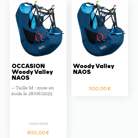
plus
ancien
OCCASION
Woody Valley
Woody Valley
NAOS
NAOS
– Taille M : mise en
1100,00
€
école le 28/06/2025
1300,00
€
Le
Le
800,00
€
prix
prix