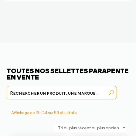
TOUTES NOS SELLETTES PARAPENTE
EN VENTE
Trié
Affichage de 13–24 sur 59 résultats
du
plus
récent
au