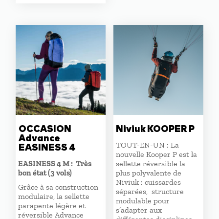
initial
actuel
était :
est :
1300,00 €.
800,00 €.
OCCASION
Niviuk KOOPER P
Advance
TOUT-EN-UN : La
EASINESS 4
nouvelle Kooper P est la
EASINESS 4 M : Très
sellette réversible la
bon état (3 vols)
plus polyvalente de
Niviuk : cuissardes
Grâce à sa construction
séparées, structure
modulaire, la sellette
modulable pour
parapente légère et
s’adapter aux
réversible Advance