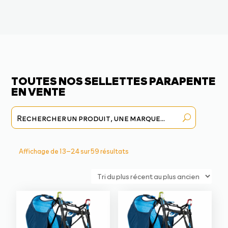
TOUTES NOS SELLETTES PARAPENTE
EN VENTE
Trié
Affichage de 13–24 sur 59 résultats
du
plus
récent
au
plus
ancien