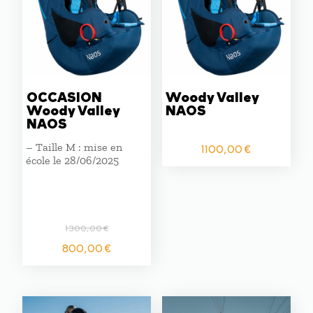
OCCASION
Woody Valley
Woody Valley
NAOS
NAOS
– Taille M : mise en
1100,00
€
école le 28/06/2025
1300,00
€
Le
Le
800,00
€
prix
prix
initial
actuel
était :
est :
1300,00 €.
800,00 €.