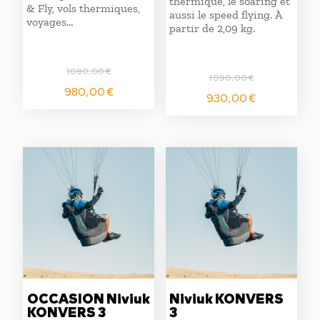
thermique, le soaring et
& Fly, vols thermiques,
aussi le speed flying. À
voyages…
partir de 2,09 kg.
1090,00
€
1090,00
€
Le
Le
980,00
€
Le
Le
930,00
€
prix
prix
prix
prix
initial
actuel
initial
actuel
était :
est :
était :
est :
1090,00 €.
980,00 €.
1090,00 €.
930,00 
OCCASION Niviuk
Niviuk KONVERS
KONVERS 3
3