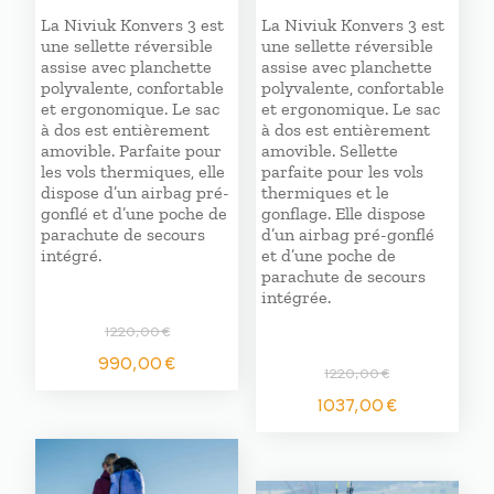
La Niviuk Konvers 3 est
La Niviuk Konvers 3 est
une sellette réversible
une sellette réversible
assise avec planchette
assise avec planchette
polyvalente, confortable
polyvalente, confortable
et ergonomique. Le sac
et ergonomique. Le sac
à dos est entièrement
à dos est entièrement
amovible. Parfaite pour
amovible. Sellette
les vols thermiques, elle
parfaite pour les vols
dispose d’un airbag pré-
thermiques et le
gonflé et d’une poche de
gonflage. Elle dispose
parachute de secours
d’un airbag pré-gonflé
intégré.
et d’une poche de
parachute de secours
intégrée.
1220,00
€
Le
Le
990,00
€
1220,00
€
prix
prix
Le
Le
initial
actuel
1037,00
€
prix
prix
était :
est :
initial
actuel
1220,00 €.
990,00 €.
était :
est :