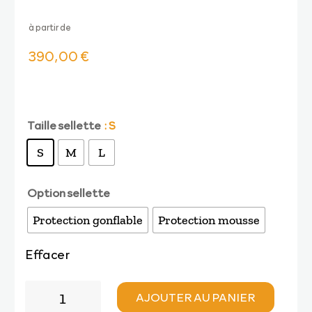
à partir de
390,00
€
Taille sellette
: S
S
M
L
Option sellette
Protection gonflable
Protection mousse
Effacer
quantité
AJOUTER AU PANIER
de