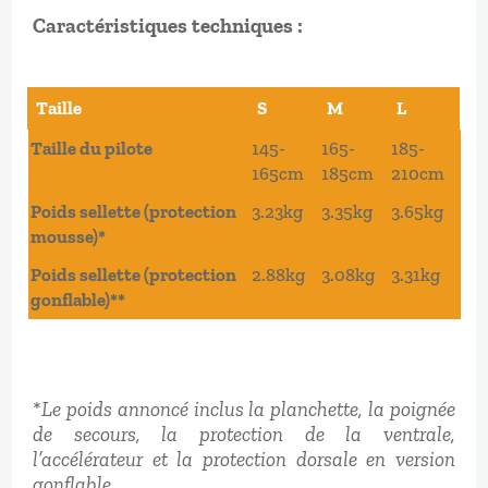
Caractéristiques techniques :
Taille
S
M
L
Taille
S
M
L
Taille du pilote
145-
165-
185-
165cm
185cm
210cm
Poids sellette (protection
3.23kg
3.35kg
3.65kg
mousse)*
Poids sellette (protection
2.88kg
3.08kg
3.31kg
gonflable)**
*
Le poids annoncé inclus la planchette, la poignée
de secours, la protection de la ventrale,
l’accélérateur et la protection dorsale en version
gonflable.