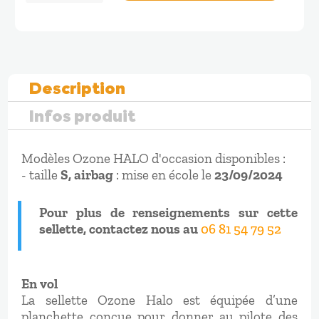
OCCASION
Ozone
HALO
Description
Infos produit
Modèles Ozone HALO d'occasion disponibles :
- taille
S, airbag
: mise en école le
23/09/2024
Pour plus de renseignements sur cette
sellette, contactez nous au
06 81 54 79 52
En vol
La sellette Ozone Halo est équipée d’une
planchette conçue pour donner au pilote des