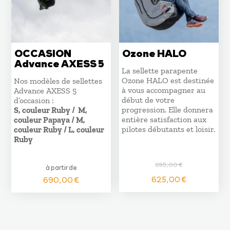
OCCASION
Ozone HALO
Advance AXESS 5
La sellette parapente
Ozone HALO est destinée
Nos modèles de sellettes
à vous accompagner au
Advance AXESS 5
début de votre
d’occasion :
progression. Elle donnera
S, couleur Ruby / M,
entière satisfaction aux
couleur Papaya / M,
pilotes débutants et loisir.
couleur Ruby / L, couleur
Ruby
695,00
€
à partir de
Le
Le
625,00
€
690,00
€
prix
prix
initial
actuel
était :
est :
695,00 €.
625,00 