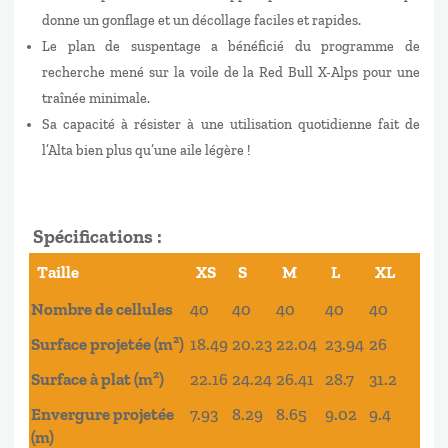
donne un gonflage et un décollage faciles et rapides.
Le plan de suspentage a bénéficié du programme de
recherche mené sur la voile de la Red Bull X-Alps pour une
traînée minimale.
Sa capacité à résister à une utilisation quotidienne fait de
l’Alta bien plus qu’une aile légère !
Spécifications :
Taille
XS
S
M
L
XL
Nombre de cellules
40
40
40
40
40
Surface projetée (m²)
18.49
20.23
22.04
23.94
26
Surface à plat (m²)
22.16
24.24
26.41
28.7
31.2
Envergure projetée
7.93
8.29
8.65
9.02
9.4
(m)