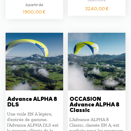
à partir de
Le
Le
3240,00
€
1900,00
€
prix
prix
initial
actuel
était :
est :
3690,00 €.
3240,0
Advance ALPHA 8
OCCASION
DLS
Advance ALPHA 8
Classic
Une voile EN A légère,
d’entrée de gamme.
L’Advance ALPHA 8
l’Advance ALPHA DLS est
Classic, classée EN A, est
la version allégée de la
parfaite pour les premiers