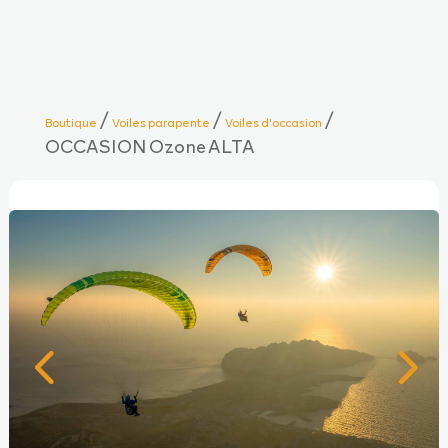
/
/
/
Boutique
Voiles parapente
Voiles d'occasion
OCCASION Ozone ALTA