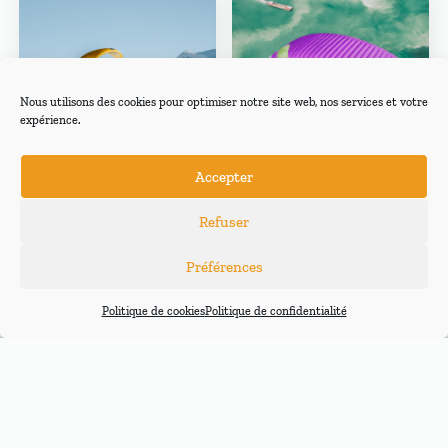
Nous utilisons des cookies pour optimiser notre site web, nos services et votre
expérience.
Accepter
Niviuk IKUMA 3 P
Niviuk HIKO
Refuser
Performance, durabilité et
UNE HIKO 24 « Démo »
légèreté vont de pair avec
couleur RIVER en stock
Préférences
la nouvelle Ikuma 3 P.
VIREVOLTE Quasi neuve
Pilotage intuitif et
(12 Heures de vols) 2890€
Politique de cookies
Politique de confidentialité
accessible, repoussez vos
La nouvelle aile Niviuk
limites avec la version
Hiko propose un équilibre
ultralégère de cette voile
parfait entre sécurité
EN B+. Parfaite pour une
passive et performance.
utilisation quotidienne en
Idéale pour vos premiers
vols XC et en marche &
vols de distance. Une voile
vol.
EN B, intermédiaire entre