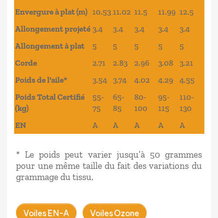
Envergure à plat (m)
10.53
11.02
11.5
11.99
12.5
Allongement projeté
3.4
3.4
3.4
3.4
3.4
Allongement à plat
5
5
5
5
5
Corde
2.71
2.83
2.96
3.08
3.21
Poids de l'aile*
3.54
3.74
4.02
4.29
4.55
Poids Total Certifié
55-
65-
80-
95-
110-
(kg)
75
85
100
115
130
EN
A
A
A
A
A
* Le poids peut varier jusqu’à 50 grammes
pour une même taille du fait des variations du
grammage du tissu.
Voiles EN-A
Voiles Ozone