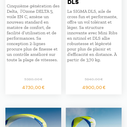
DLS
Cinquième génération des
Delta, l’Ozone DELTA 5,
La SIGMA DLS, aile de
voile EN C, amène un
cross fun et performante,
nouveau standard en
offre un vol tolérant et
matière de confort, de
léger. Sa structure
facilité d’utilisation et de
innovante avec Mini Ribs
performances. Sa
en nitinol et DLS allie
conception 2-lignes
robustesse et légèreté
procure plus de finesse et
pour plus de plaisir et
un contrôle amélioré sur
d’efficacité en distance. À
toute la plage de vitesses.
partir de 3,70 kg.
5380,00
€
5840,00
€
Le
Le
Le
Le
4730,00
€
4900,00
€
prix
prix
prix
prix
initial
actuel
initial
actuel
était :
est :
était :
est :
5380,00 €.
4730,00 €.
5840,00 €.
4900,0