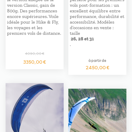
version Classic, gain de
vols post-formation : un
800g. Des performances
excellent équilibre entre
encore supérieures. Voile
performance, durabilité et
idéale pour le Hike & Fly,
accessibilité. Modèles
les voyages et les
d’occasions en vente :
premiers vols de distance.
taille
26, 28 et 31
.
4090,00
€
Le
Le
à partir de
3350,00
€
prix
prix
2450,00
€
initial
actuel
était :
est :
4090,00 €.
3350,00 €.