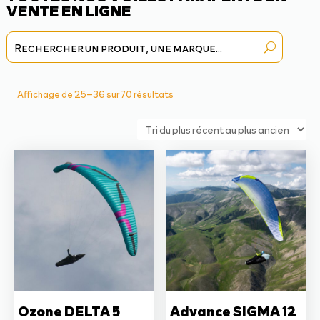
VENTE EN LIGNE
Trié
Affichage de 25–36 sur 70 résultats
du
plus
récent
au
plus
ancien
Ozone DELTA 5
Advance SIGMA 12