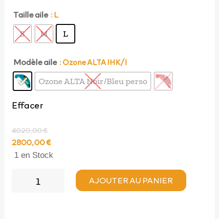
Taille aile
: L
S
M
L
Modèle aile
: Ozone ALTA IHK/I
Ozone ALTA Noir/Bleu perso
Effacer
4020,00
€
Le
Le
2800,00
€
prix
prix
1 en Stock
initial
actuel
quantité
était :
est :
AJOUTER AU PANIER
de
4020,00 €.
2800,00 €.
OCCASION
Ozone
ALTA