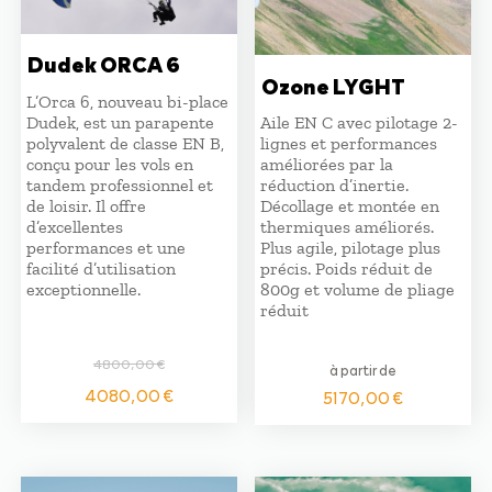
Dudek ORCA 6
Ozone LYGHT
L’Orca 6, nouveau bi-place
Dudek, est un parapente
Aile EN C avec pilotage 2-
polyvalent de classe EN B,
lignes et performances
conçu pour les vols en
améliorées par la
tandem professionnel et
réduction d’inertie.
de loisir. Il offre
Décollage et montée en
d’excellentes
thermiques améliorés.
performances et une
Plus agile, pilotage plus
facilité d’utilisation
précis. Poids réduit de
exceptionnelle.
800g et volume de pliage
réduit
4800,00
€
à partir de
Le
Le
4080,00
€
5170,00
€
prix
prix
initial
actuel
était :
est :
4800,00 €.
4080,00 €.