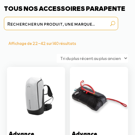
TOUS NOS ACCESSOIRES PARAPENTE
Trié
Affichage de 22–42 sur 140 résultats
du
plus
récent
au
plus
ancien
Advance
Advance