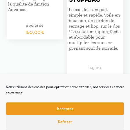
la qualité de finition
Advance.
Le sac de transport
simple et rapide. Voile en
bouchon, un cordon de
à partir de
serrage et hop, sur le dos
! La solution rapide, facile
150,00
€
et abordable pour
multiplier les runs en
prenant soin de son aile.
84,00
€
Le
Le
75,00
€
prix
prix
initial
actuel
Nous utilisons des cookies pour optimiser notre site web, nos services et votre
était :
est :
expérience.
84,00 €.
75,00 €.
Accepter
Refuser