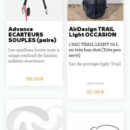
Advance
AirDesign TRAIL
ECARTEURS
Light OCCASION
SOUPLES (paire)
1 SAC TRAIL LIGHT 70 L
Les maillons livrés sont à
en très bon état (Très peu
usage exclusif de liaison
servi)
sellette-écarteurs.
Sac de portage light Trail
99,00
€
204,00
€
Le
Le
110,00
€
prix
prix
initial
actuel
était :
est :
204,00 €.
110,00 €