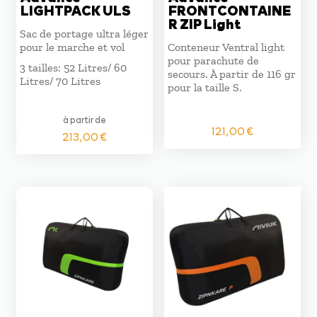
LIGHTPACK ULS
FRONTCONTAINE
R ZIP Light
Sac de portage ultra léger
pour le marche et vol
Conteneur Ventral light
pour parachute de
3 tailles: 52 Litres/ 60
secours. À partir de 116 gr
Litres/ 70 Litres
pour la taille S.
à partir de
121,00
€
213,00
€