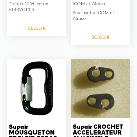
T-shirt 100% coton
ICOM et Alinco
VIREVOLTE
Pour radio ICOM et
Alinco
25,00
€
30,00
€
Supair
Supair CROCHET
MOUSQUETON
ACCELERATEUR