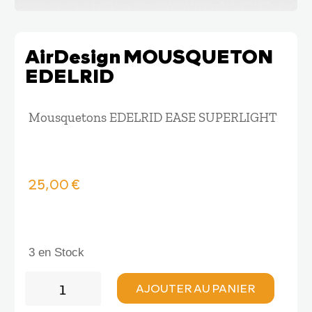
AirDesign MOUSQUETON
EDELRID
Mousquetons EDELRID EASE SUPERLIGHT
25,00
€
3 en Stock
quantité
AJOUTER AU PANIER
de
AirDesign