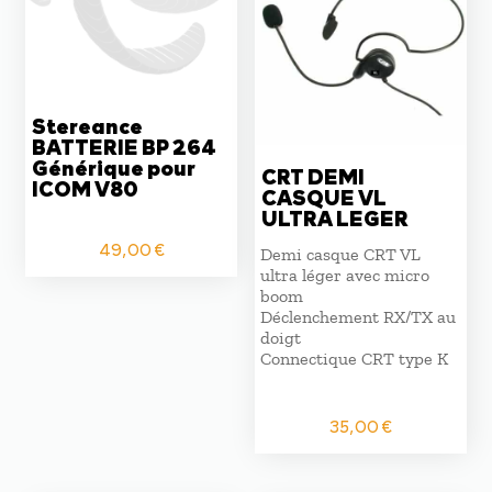
Stereance
BATTERIE BP 264
Générique pour
CRT DEMI
ICOM V80
CASQUE VL
ULTRA LEGER
49,00
€
Demi casque CRT VL
ultra léger avec micro
boom
Déclenchement RX/TX au
doigt
Connectique CRT type K
35,00
€