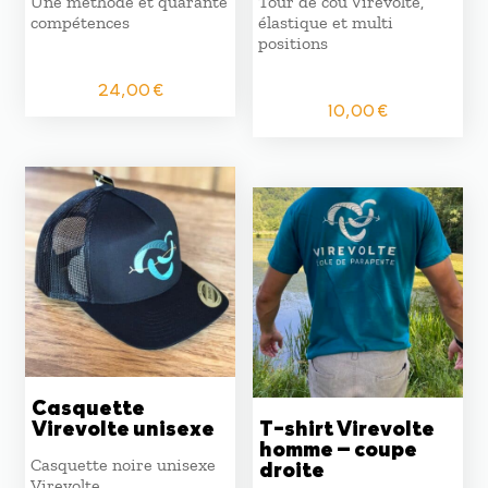
Une méthode et quarante
Tour de cou Virevolte,
compétences
élastique et multi
positions
24,00
€
10,00
€
Casquette
Virevolte unisexe
T-shirt Virevolte
homme – coupe
Casquette noire unisexe
droite
Virevolte