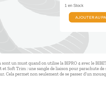
1 en Stock
AJOUTER AU P
quantité
de
Advance
ECARTEURS
SOUPLES
(paire)
n sont un must quand on utilise la BIPRO 4 avec le BIB
t et Soft Trim : une sangle de liaison pour parachute de
teur. Cela permet non seulement de se passer d’un mousq