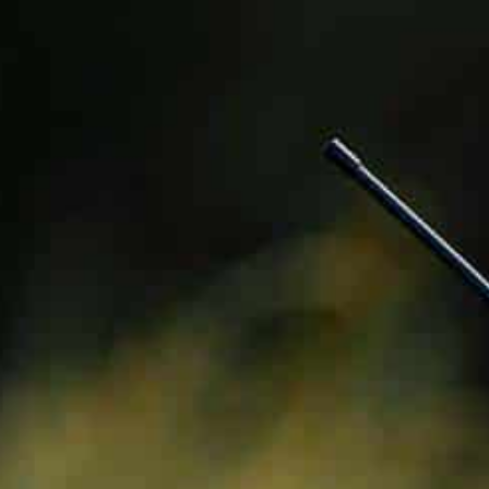
BAPTÊMES
STAGES
BONS CADEAUX
BOUTIQ
UES
RADIOS
ALTI VARIO GPS
ACCESSOIRES