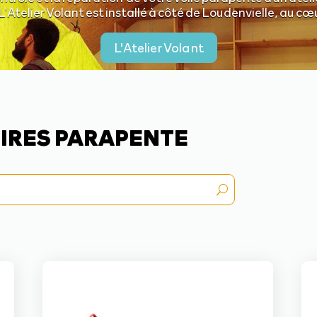
L’Atelier Volant est installé à côté de Loudenvielle, au c
L'Atelier Volant
IRES PARAPENTE