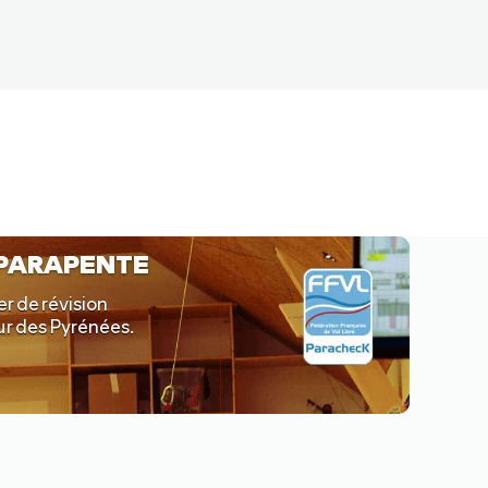
 PARAPENTE
er de révision
œur des Pyrénées.