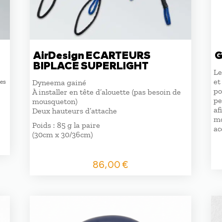
AirDesign ECARTEURS
G
BIPLACE SUPERLIGHT
Le
et
des
Dyneema gainé
po
À installer en tête d’alouette (pas besoin de
pe
mousqueton)
af
Deux hauteurs d’attache
mo
Poids : 85 g la paire
ac
(30cm x 30/36cm)
86,00
€