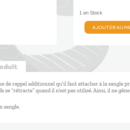
1 en Stock
AJOUTER AU P
quantité
de
Woody
Valley
CALE
PIEDS
roduit
e de rappel additionnel qu'il faut attacher à la sangle pri
se “rétracte” quand il n’est pas utilisé. Ainsi, il ne gên
n sangle.